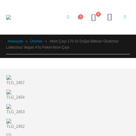
0
0
Anasayfa
»
Ürünler
»
Atom Çayı 170 Gr Doğal Bitkisel Glutensiz
Laktozsuz Vegan 4’lü Paket Atom Çayı