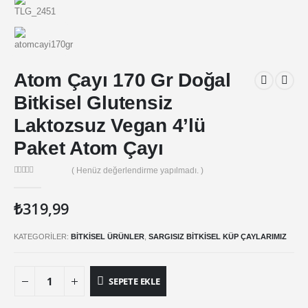
Atom Çayı 170 Gr Doğal
Bitkisel Glutensiz
Laktozsuz Vegan 4’lü
Paket Atom Çayı
( Henüz değerlendirme yapılmadı. )
0
out of 5
₺
319,99
KATEGORILER:
BITKISEL ÜRÜNLER
,
SARGISIZ BITKISEL KÜP ÇAYLARIMIZ
SEPETE EKLE