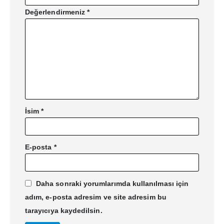
Sipariş Takibi
Değerlendirmeniz
*
Kargo & Teslimat
Sipariş Geçmişim
Giriş
HAKKIMIZDA
Hakkımızda
İsim
*
İletişim
Kariyer
E-posta
*
Mağaza
Toptan Satış
Daha sonraki yorumlarımda kullanılması için
DAHA FAZLA BILGI
adım, e-posta adresim ve site adresim bu
tarayıcıya kaydedilsin.
Affiliates