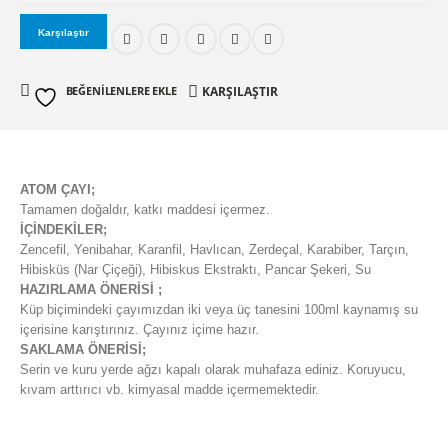
Karşılaştır
BEĞENILENLERE EKLE
KARŞILAŞTIR
ATOM ÇAYI;
Tamamen doğaldır, katkı maddesi içermez.
İÇİNDEKİLER;
Zencefil, Yenibahar, Karanfil, Havlıcan, Zerdeçal, Karabiber, Tarçın,
Hibisküs (Nar Çiçeği), Hibiskus Ekstraktı, Pancar Şekeri, Su
HAZIRLAMA ÖNERİSİ ;
Küp biçimindeki çayımızdan iki veya üç tanesini 100ml kaynamış su
içerisine karıştırınız. Çayınız içime hazır.
SAKLAMA ÖNERİSİ;
Serin ve kuru yerde ağzı kapalı olarak muhafaza ediniz. Koruyucu,
kıvam arttırıcı vb. kimyasal madde içermemektedir.